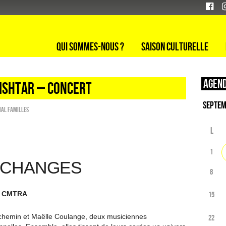
Qui sommes-nous ?
Saison culturelle
Agend
 Ishtar – concert
ial familles
L
1
ÉCHANGES
8
le CMTRA
15
Duchemin et Maëlle Coulange, deux musiciennes
22