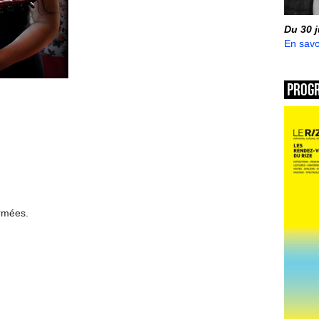
Du 30 
En savo
Prog
ermées.