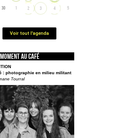
30
1
5
2
3
4
Voir tout l'agenda
 moment au café
ITION
é : photographie en milieu militant
mane Tourral