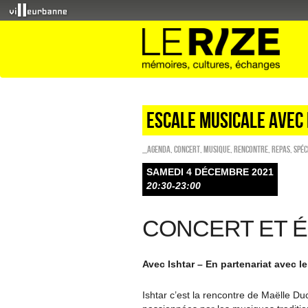
Escale Musicale avec
_Agenda
,
Concert
,
Musique
,
Rencontre
,
REPAS
,
Spéc
SAMEDI 4 DÉCEMBRE 2021
20:30-23:00
CONCERT ET 
Avec Ishtar – En partenariat avec 
Ishtar c’est la rencontre de Maëlle 