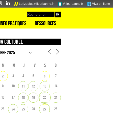
Lerizeplus.villeurbanne.fr
Villeurbanne.fr
Viva en ligne
Info pratiques
Ressources
a culturel
M
M
J
V
S
D
3
4
5
7
2
6
9
10
14
11
12
13
16
17
18
19
20
21
23
26
28
24
25
27