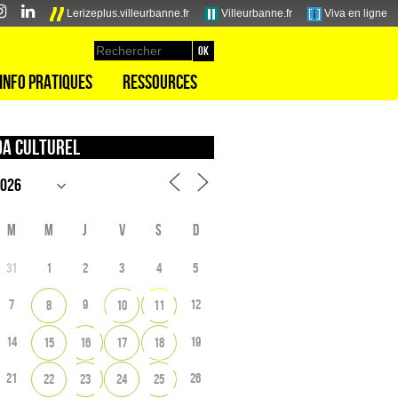
Lerizeplus.villeurbanne.fr
Villeurbanne.fr
Viva en ligne
Info pratiques
Ressources
a culturel
M
M
J
V
S
D
31
1
2
3
4
5
7
9
12
8
10
11
14
19
15
16
17
18
21
26
22
23
24
25