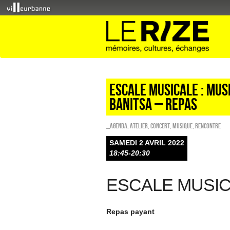
ESCALE MUSICALE : Mus
Banitsa – Repas
_Agenda
,
Atelier
,
Concert
,
Musique
,
Rencontre
SAMEDI 2 AVRIL 2022
18:45-20:30
ESCALE MUSI
Repas payant