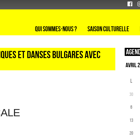
Qui sommes-nous ?
Saison culturelle
Agend
iques et danses bulgares avec
L
30
6
CALE
13
20