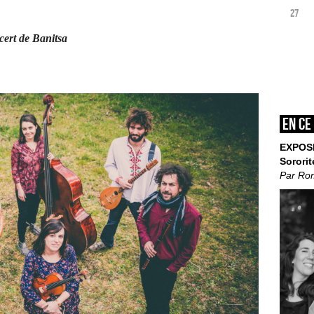
27
cert de Banitsa
En ce
EXPOS
Sororit
Par Ro