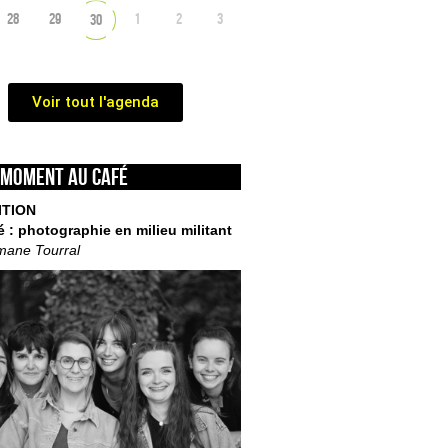
28
29
1
2
3
30
Voir tout l'agenda
 moment au café
ITION
é : photographie en milieu militant
mane Tourral