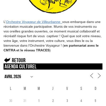
L’
Orchestre Voyageur de Villeurbanne
vous embarque dans une
récréation musicale participative. Munis de vos instruments ou
vos oreilles grandes ouvertes, ce moment musical collaboratif et
récréatif risque fort de vous captiver ! Quel que soit votre niveau,
votre âge, votre instrument, votre culture, vous êtes le ou la
bienvenue dans l’Orchestre Voyageur ! (
en partenariat avec le
CMTRA et le réseau TRACES
)
Retour
Agenda culturel
L
M
M
J
V
S
D
30
31
1
2
3
4
5