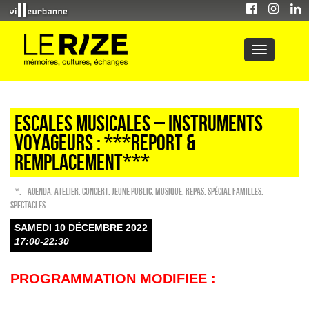
Escales musicales – instruments
voyageurs : ***REPORT &
remplacement***
_*
,
_Agenda
,
Atelier
,
Concert
,
Jeune public
,
Musique
,
REPAS
,
Spécial familles
,
SPECTACLES
SAMEDI 10 DÉCEMBRE 2022
17:00-22:30
PROGRAMMATION MODIFIEE :