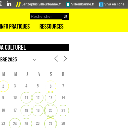
Lerizeplus.villeurbanne.fr
Villeurbanne.fr
Viva en ligne
Info pratiques
Ressources
a culturel
M
M
J
V
S
D
3
4
5
7
2
6
9
10
14
11
12
13
16
17
18
19
20
21
23
26
28
24
25
27