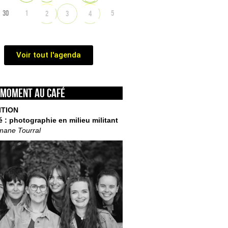
30
1
5
2
3
4
Voir tout l'agenda
 moment au café
ITION
é : photographie en milieu militant
mane Tourral