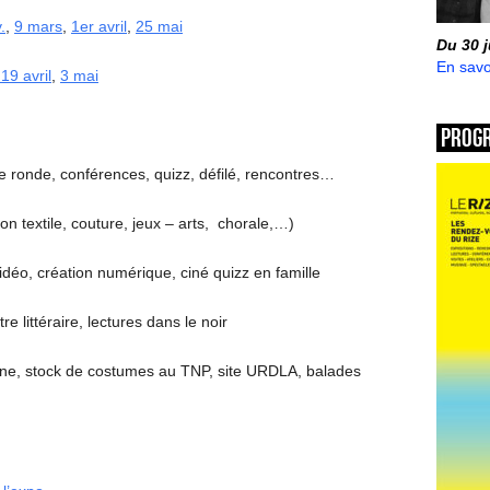
.
,
9 mars
,
1er avril
,
25 mai
Du 30 
En savo
19 avril
,
3 mai
Prog
e ronde, conférences, quizz, défilé, rencontres…
ion textile, couture, jeux – arts, chorale,…)
vidéo, création numérique, ciné quizz en famille
tre littéraire, lectures dans le noir
e, stock de costumes au TNP, site URDLA, balades