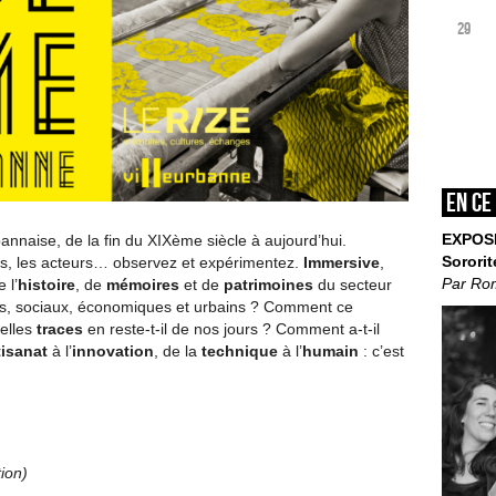
29
En ce
EXPOS
bannaise, de la fin du XIXème siècle à aujourd’hui.
Sororit
es, les acteurs… observez et expérimentez.
Immersive
,
Par Ro
 l’
histoire
, de
mémoires
et de
patrimoines
du secteur
ins, sociaux, économiques et urbains ? Comment ce
uelles
traces
en reste-t-il de nos jours ? Comment a-t-il
tisanat
à l’
innovation
, de la
technique
à l’
humain
: c’est
ion)