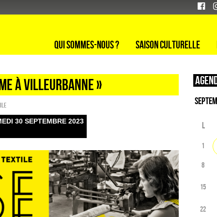
Qui sommes-nous ?
Saison culturelle
Agend
ame à Villeurbanne »
ile
MEDI 30 SEPTEMBRE 2023
L
1
8
15
22