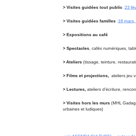
> Visites guidées tout public
:
23 fév
> Visites guidées familles
:
18 mars
,
> Expositions au café
> Spectacles
, cafés numériques, tabl
> Ateliers
(tissage, teinture, restaurat
> Films et projections,
ateliers jeu 
> Lectures,
ateliers d’écriture, rencon
> Visites hors les murs
(MHL Gadagn
urbaines et ludiques)