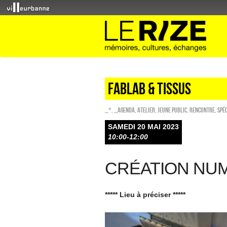
FABLAB & TISSUS
_*
,
_Agenda
,
Atelier
,
Jeune public
,
Rencontre
,
Spé
SAMEDI 20 MAI 2023
10:00-12:00
CRÉATION NU
***** Lieu à préciser *****