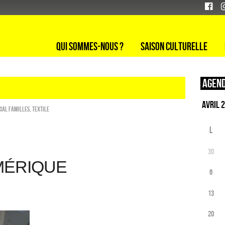
Qui sommes-nous ?
Saison culturelle
Agend
cial familles
,
Textile
L
30
MÉRIQUE
6
13
20