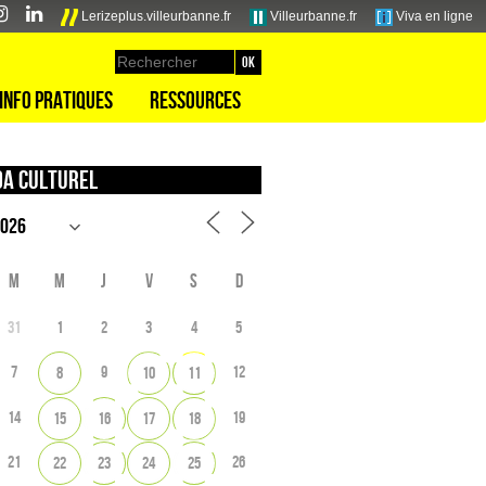
Lerizeplus.villeurbanne.fr
Villeurbanne.fr
Viva en ligne
Info pratiques
Ressources
a culturel
M
M
J
V
S
D
31
1
2
3
4
5
7
9
12
8
10
11
14
19
15
16
17
18
21
26
22
23
24
25