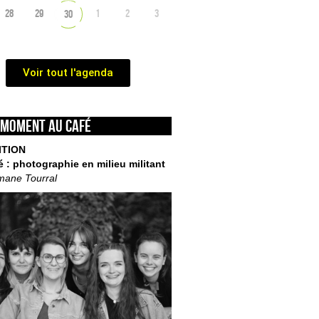
28
29
1
2
3
30
Voir tout l'agenda
 moment au café
ITION
é : photographie en milieu militant
mane Tourral