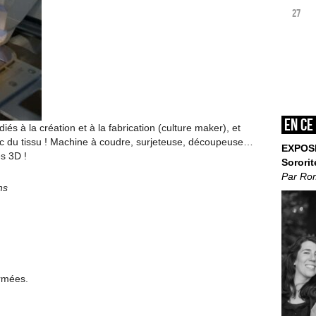
27
En ce
iés à la création et à la fabrication (culture maker), et
vec du tissu ! Machine à coudre, surjeteuse, découpeuse…
EXPOS
s 3D !
Sororit
Par Ro
ns
ermées.