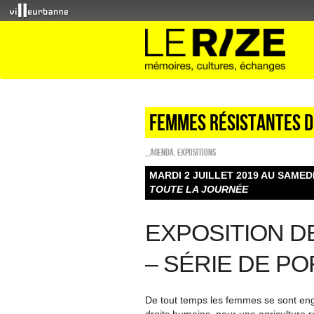
Femmes résistantes d’
_Agenda
,
EXPOSITIONS
MARDI 2 JUILLET 2019 AU SAMEDI
TOUTE LA JOURNÉE
EXPOSITION D
– SÉRIE DE P
De tout temps les femmes se sont engagée