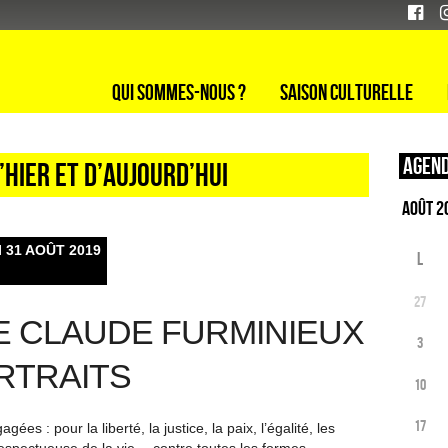
Qui sommes-nous ?
Saison culturelle
Agend
hier et d’aujourd’hui
 31 AOÛT 2019
L
27
E CLAUDE FURMINIEUX
3
ORTRAITS
10
17
s : pour la liberté, la justice, la paix, l’égalité, les