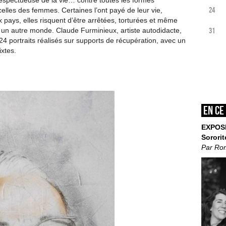
respectueuse de la vie… contre toutes les formes
24
elles des femmes. Certaines l’ont payé de leur vie,
pays, elles risquent d’être arrêtées, torturées et même
31
 un autre monde. Claude Furminieux, artiste autodidacte,
24 portraits réalisés sur supports de récupération, avec un
ixtes.
En ce
EXPOS
Sororit
Par Ro