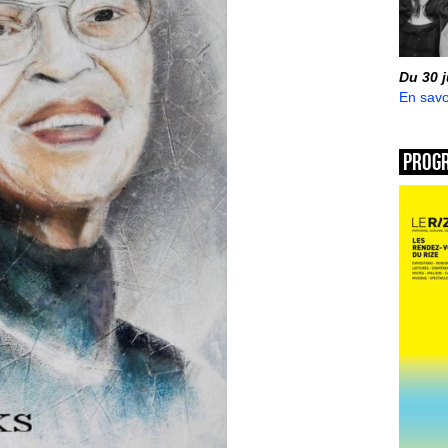
Du 30 
En savo
Prog