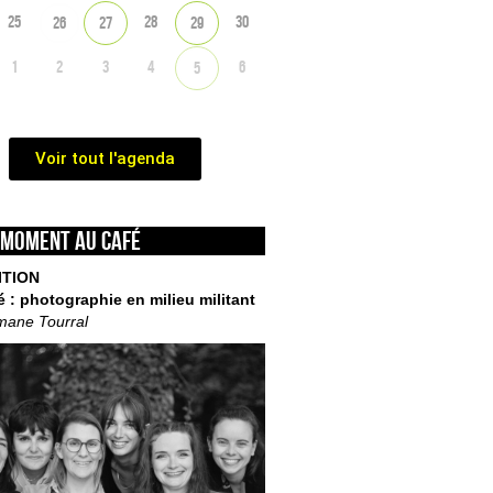
25
28
30
26
27
29
1
2
3
4
6
5
Voir tout l'agenda
 moment au café
ITION
é : photographie en milieu militant
mane Tourral