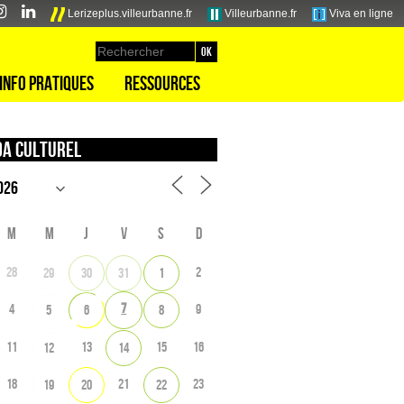
Lerizeplus.villeurbanne.fr
Villeurbanne.fr
Viva en ligne
Info pratiques
Ressources
a culturel
M
M
J
V
S
D
28
2
29
30
31
1
7
4
9
5
6
8
11
13
15
16
12
14
18
21
23
19
20
22