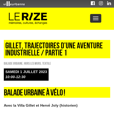
Gillet, trajectoires d’une aventure
industrielle / Partie 1
Balade urbaine
,
HORS LES MURS
,
Textile
SAMEDI 1 JUILLET 2023
10:00-12:30
BALADE URBAINE À VÉLO !
Avec la Villa Gillet et Hervé Joly (historien)