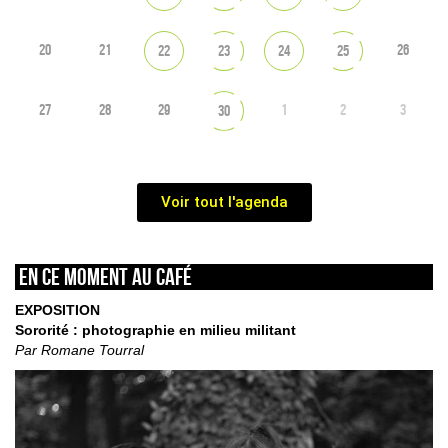
20
21
26
22
23
24
25
27
28
29
1
2
3
30
Voir tout l'agenda
En ce moment au café
EXPOSITION
Sororité : photographie en milieu militant
Par Romane Tourral