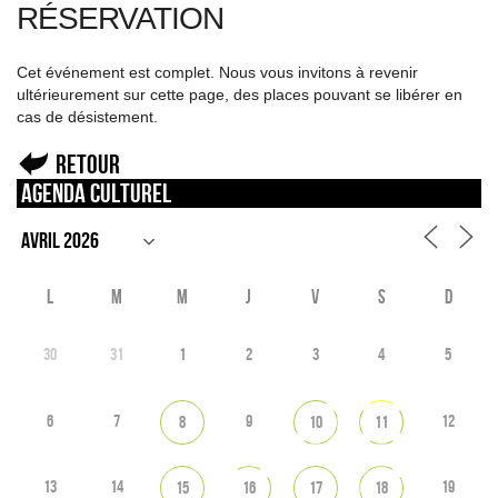
RÉSERVATION
Cet événement est complet. Nous vous invitons à revenir
ultérieurement sur cette page, des places pouvant se libérer en
cas de désistement.
Retour
Agenda culturel
L
M
M
J
V
S
D
30
31
1
2
3
4
5
6
7
9
12
8
10
11
13
14
19
15
16
17
18