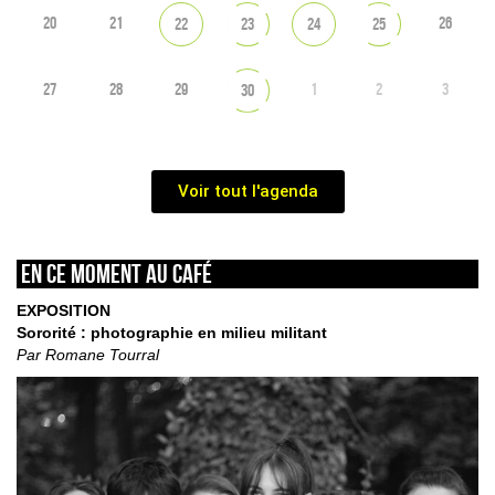
20
21
26
22
23
24
25
27
28
29
1
2
3
30
Voir tout l'agenda
En ce moment au café
EXPOSITION
Sororité : photographie en milieu militant
Par Romane Tourral