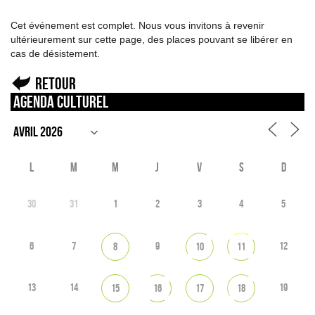
Cet événement est complet. Nous vous invitons à revenir
ultérieurement sur cette page, des places pouvant se libérer en
cas de désistement.
Retour
Agenda culturel
L
M
M
J
V
S
D
30
31
1
2
3
4
5
6
7
9
12
8
10
11
13
14
19
15
16
17
18