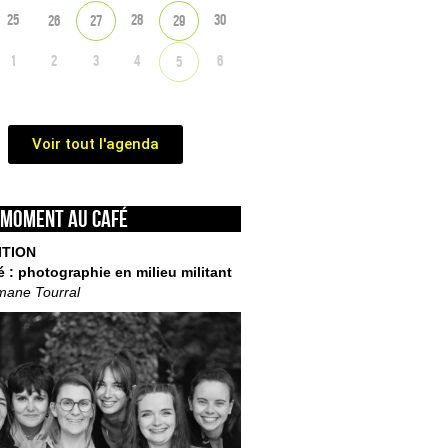
25
28
30
26
27
29
1
2
3
4
6
5
Voir tout l'agenda
 moment au café
ITION
é : photographie en milieu militant
mane Tourral