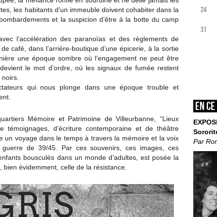
pée, la méfiance ronfle en sourdine et ne délie jamais les
24
rtes, les habitants d’un immeuble doivent cohabiter dans la
ombardements et la suspicion d’être à la botte du camp
31
avec l’accélération des paranoïas et des règlements de
de café, dans l’arrière-boutique d’une épicerie, à la sortie
ornière une époque sombre où l’engagement ne peut être
e devient le mot d’ordre, où les signaux de fumée restent
 noirs.
tateurs qui nous plonge dans une époque trouble et
ent.
En ce
-quartiers Mémoire et Patrimoine de Villeurbanne, “Lieux
EXPOS
de témoignages, d’écriture contemporaine et de théâtre
Sororit
 un voyage dans le temps à travers la mémoire et la voix
Par Ro
a guerre de 39/45. Par ces souvenirs, ces images, ces
s enfants bousculés dans un monde d’adultes, est posée la
, bien évidemment, celle de la résistance.