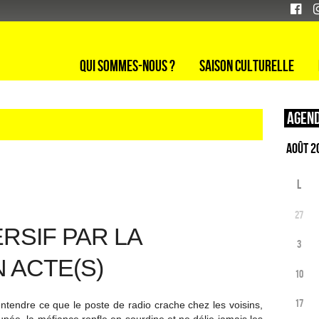
Qui sommes-nous ?
Saison culturelle
Agend
L
27
RSIF PAR LA
3
 ACTE(S)
10
17
 entendre ce que le poste de radio crache chez les voisins,