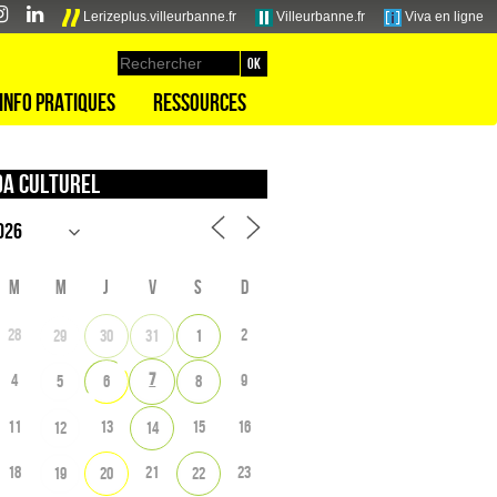
Lerizeplus.villeurbanne.fr
Villeurbanne.fr
Viva en ligne
Info pratiques
Ressources
a culturel
M
M
J
V
S
D
28
2
29
30
31
1
7
4
9
5
6
8
11
13
15
16
12
14
18
21
23
19
20
22