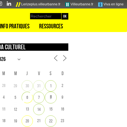
Lerizeplus.villeurbanne.fr
Villeurbanne.fr
Viva en ligne
Info pratiques
Ressources
a culturel
M
M
J
V
S
D
28
2
29
30
31
1
8
4
9
5
6
7
11
13
15
16
12
14
18
21
23
19
20
22