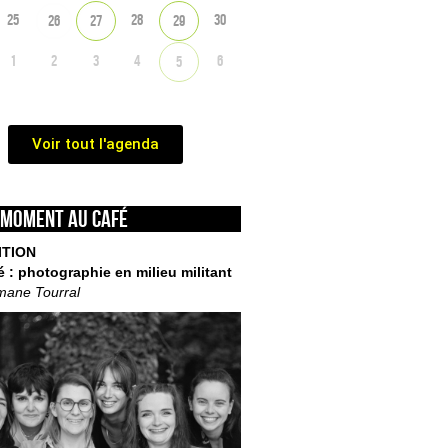
25
28
30
26
27
29
1
2
3
4
6
5
Voir tout l'agenda
 moment au café
ITION
é : photographie en milieu militant
mane Tourral