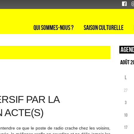
Qui sommes-nous ?
Saison culturelle
Agend
L
27
RSIF PAR LA
3
 ACTE(S)
10
17
 entendre ce que le poste de radio crache chez les voisins,