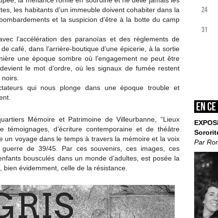
pée, la méfiance ronfle en sourdine et ne délie jamais les
24
rtes, les habitants d’un immeuble doivent cohabiter dans la
ombardements et la suspicion d’être à la botte du camp
31
avec l’accélération des paranoïas et des règlements de
de café, dans l’arrière-boutique d’une épicerie, à la sortie
ornière une époque sombre où l’engagement ne peut être
e devient le mot d’ordre, où les signaux de fumée restent
 noirs.
tateurs qui nous plonge dans une époque trouble et
ent.
En ce
-quartiers Mémoire et Patrimoine de Villeurbanne, “Lieux
EXPOS
de témoignages, d’écriture contemporaine et de théâtre
Sororit
 un voyage dans le temps à travers la mémoire et la voix
Par Ro
a guerre de 39/45. Par ces souvenirs, ces images, ces
s enfants bousculés dans un monde d’adultes, est posée la
, bien évidemment, celle de la résistance.