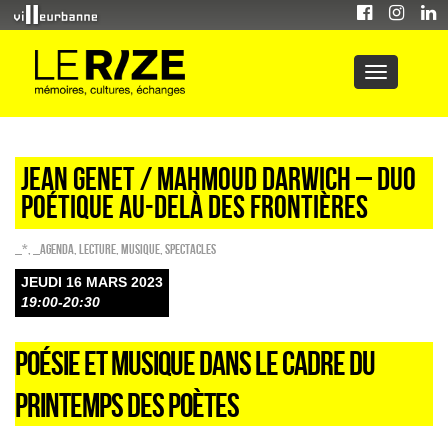
JEAN GENET / MAHMOUD DARWICH – DUO
POÉTIQUE AU-DELÀ DES FRONTIÈRES
_*
,
_Agenda
,
Lecture
,
Musique
,
SPECTACLES
JEUDI 16 MARS 2023
19:00-20:30
POÉSIE ET MUSIQUE DANS LE CADRE DU
PRINTEMPS DES POÈTES