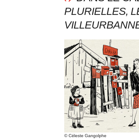
PLURIELLES, 
VILLEURBANN
© Céleste Gangolphe