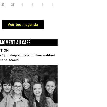
30
31
1
2
3
4
Voir tout l'agenda
 moment au café
ITION
é : photographie en milieu militant
mane Tourral