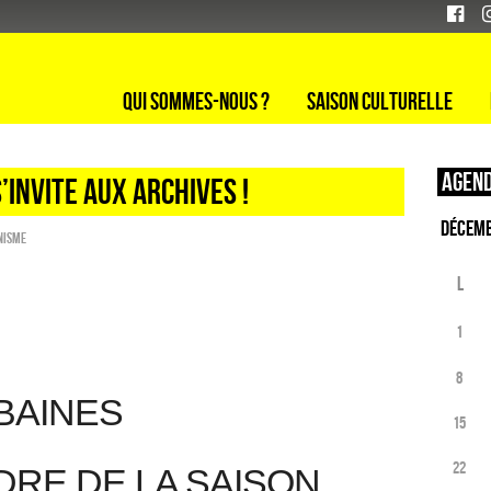
Qui sommes-nous ?
Saison culturelle
Agend
’INVITE AUX ARCHIVES !
nisme
L
1
8
BAINES
15
22
RE DE LA SAISON