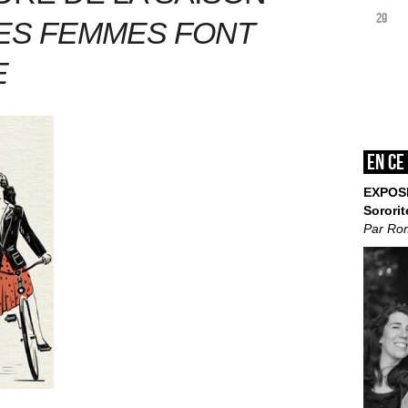
29
LES FEMMES FONT
E
En ce
EXPOS
Sororit
Par Ro