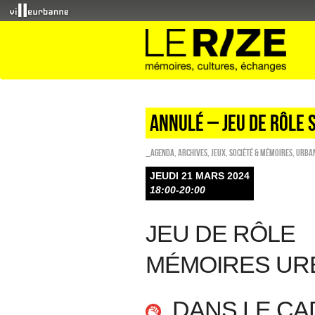
ANNULÉ – JEU DE RÔLE S
_Agenda
,
Archives
,
Jeux
,
Société & Mémoires
,
Urba
JEUDI 21 MARS 2024
18:00-20:00
JEU DE RÔLE
MÉMOIRES UR
DANS LE CAD