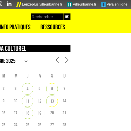
Lerizeplus.villeurbanne.fr
Villeurbanne.fr
Viva en ligne
Info pratiques
Ressources
a culturel
M
M
J
V
S
D
2
3
5
7
4
6
9
10
14
11
12
13
16
17
20
21
18
19
23
24
25
26
27
28