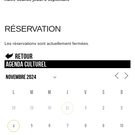
RÉSERVATION
Les réservations sont actuellement fermées.
Retour
Agenda culturel
L
M
M
J
V
S
D
28
29
30
1
2
3
31
5
6
7
8
9
10
4