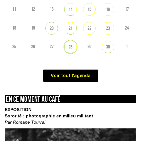
11
12
13
17
14
15
16
18
19
24
20
21
22
23
25
26
27
29
1
28
30
Voir tout l'agenda
En ce moment au café
EXPOSITION
Sororité : photographie en milieu militant
Par Romane Tourral