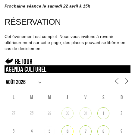
Prochaine séance le samedi 22 avril à 15h
RÉSERVATION
Cet événement est complet. Nous vous invitons à revenir
ultérieurement sur cette page, des places pouvant se libérer en
cas de désistement.
Retour
Agenda culturel
L
M
M
J
V
S
D
27
28
2
29
30
31
1
3
4
9
5
6
7
8