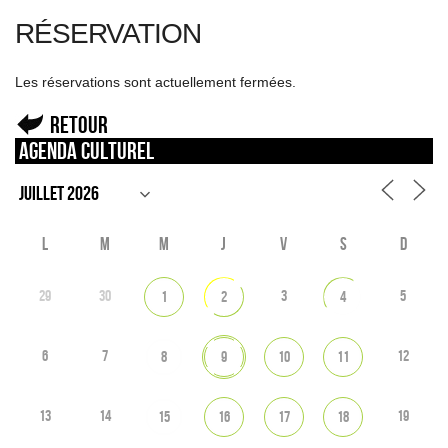
RÉSERVATION
Les réservations sont actuellement fermées.
Retour
Agenda culturel
L
M
M
J
V
S
D
29
30
3
5
1
2
4
6
7
12
8
9
10
11
13
14
19
15
16
17
18