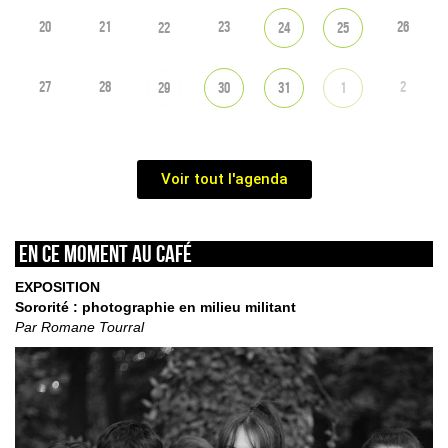
20
21
23
26
22
24
25
27
28
2
29
30
31
1
Voir tout l'agenda
En ce moment au café
EXPOSITION
Sororité : photographie en milieu militant
Par Romane Tourral