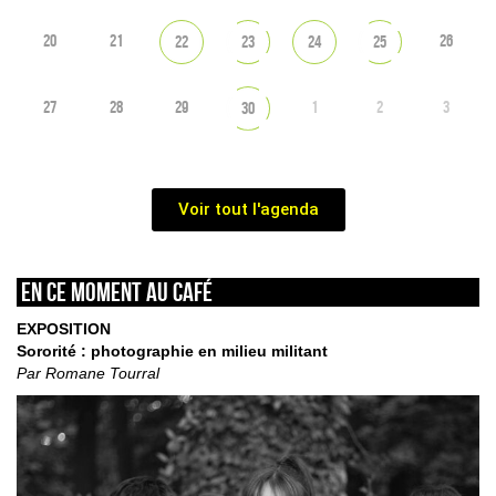
20
21
26
22
23
24
25
27
28
29
1
2
3
30
Voir tout l'agenda
En ce moment au café
EXPOSITION
Sororité : photographie en milieu militant
Par Romane Tourral