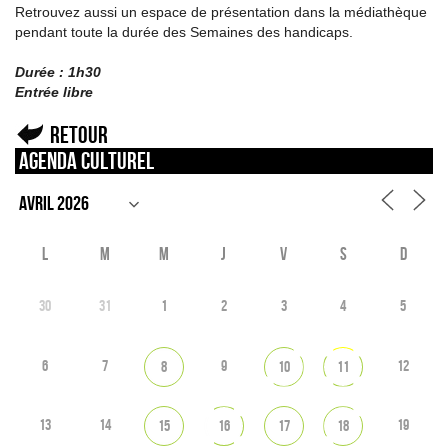
Retrouvez aussi un espace de présentation dans la médiathèque
pendant toute la durée des Semaines des handicaps.
Durée : 1h30
Entrée libre
Retour
Agenda culturel
L
M
M
J
V
S
D
30
31
1
2
3
4
5
6
7
9
12
8
10
11
13
14
19
15
16
17
18