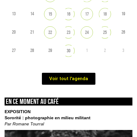
13
14
19
15
16
17
18
20
21
26
22
23
24
25
27
28
29
1
2
3
30
Voir tout l'agenda
En ce moment au café
EXPOSITION
Sororité : photographie en milieu militant
Par Romane Tourral