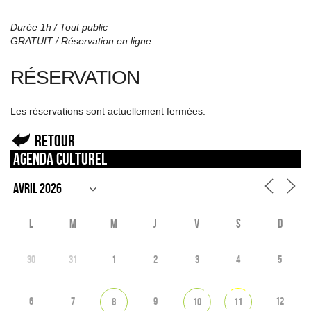
Durée 1h / Tout public
GRATUIT / Réservation en ligne
RÉSERVATION
Les réservations sont actuellement fermées.
Retour
Agenda culturel
L
M
M
J
V
S
D
30
31
1
2
3
4
5
6
7
9
12
8
10
11