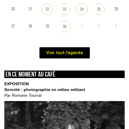
20
21
26
22
23
24
25
27
28
29
1
2
3
30
Voir tout l'agenda
En ce moment au café
EXPOSITION
Sororité : photographie en milieu militant
Par Romane Tourral