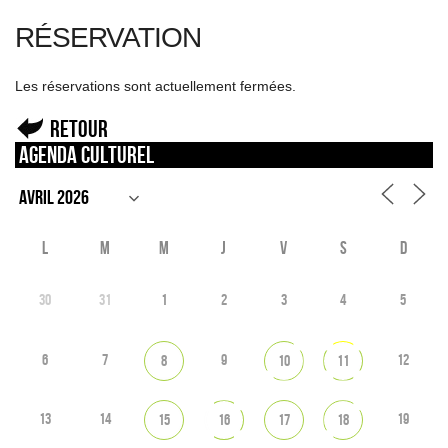
RÉSERVATION
Les réservations sont actuellement fermées.
Retour
Agenda culturel
L
M
M
J
V
S
D
30
31
1
2
3
4
5
6
7
9
12
8
10
11
13
14
19
15
16
17
18