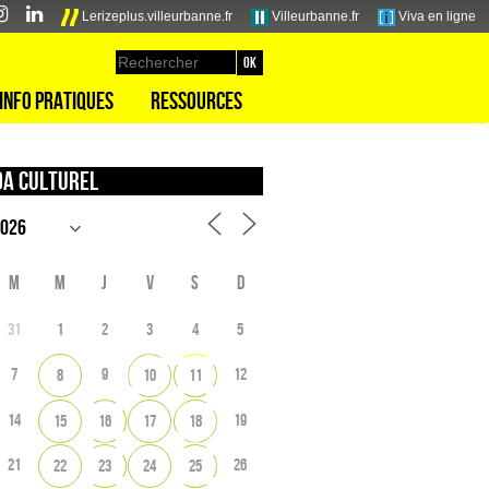
Lerizeplus.villeurbanne.fr
Villeurbanne.fr
Viva en ligne
Info pratiques
Ressources
a culturel
M
M
J
V
S
D
31
1
2
3
4
5
7
9
12
8
10
11
14
19
15
16
17
18
21
26
22
23
24
25