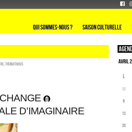
Qui sommes-nous ?
Saison culturelle
Agend
tre
,
THEMATIQUES
L
30
 ÉCHANGE
6
ALE D’IMAGINAIRE
13
20