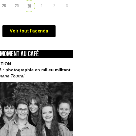
28
29
1
2
3
30
Voir tout l'agenda
 moment au café
ITION
é : photographie en milieu militant
mane Tourral