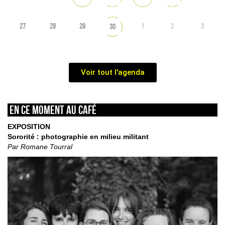
27
28
29
1
2
3
30
Voir tout l'agenda
En ce moment au café
EXPOSITION
Sororité : photographie en milieu militant
Par Romane Tourral