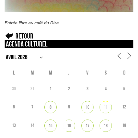
Entrée libre au café du Rize
Retour
Agenda culturel
L
M
M
J
V
S
D
30
31
1
2
3
4
5
6
7
9
12
8
10
11
13
14
19
15
16
17
18