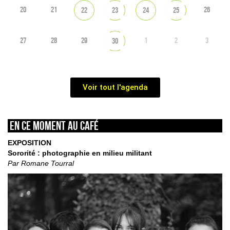
20
21
26
22
23
24
25
27
28
29
1
2
3
30
Voir tout l'agenda
En ce moment au café
EXPOSITION
Sororité : photographie en milieu militant
Par Romane Tourral