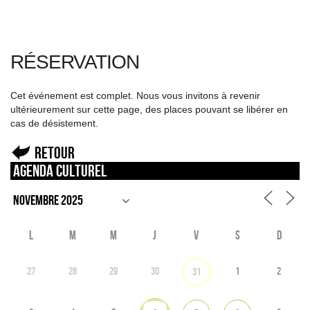
RÉSERVATION
Cet événement est complet. Nous vous invitons à revenir
ultérieurement sur cette page, des places pouvant se libérer en
cas de désistement.
Retour
Agenda culturel
L
M
M
J
V
S
D
27
28
29
30
1
2
31