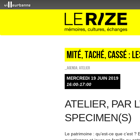
Mité, taché, cassé : l
_Agenda
,
Atelier
MERCREDI 19 JUIN 2019
16:00-17:00
ATELIER, PAR 
SPECIMEN(S)
Le patrimoine : qu’est-ce que c’est ? E