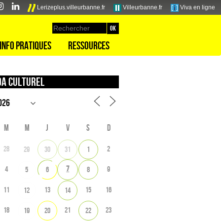
Lerizeplus.villeurbanne.fr
Villeurbanne.fr
Viva en ligne
Info pratiques
Ressources
a culturel
M
M
J
V
S
D
28
2
29
30
31
1
7
4
9
5
6
8
11
13
15
16
12
14
18
21
23
19
20
22