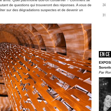
tre amis. Quel patrimoine doit-on conserver ? Comment se
24
 Autant de questions qui trouveront des réponses. A vous de
uêter sur des dégradations suspectes et de devenir un
31
En ce
EXPOS
Sororit
Par Ro