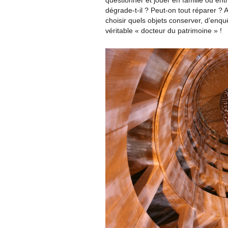
questionner et jouer en famille ou en
dégrade-t-il ? Peut-on tout réparer ?
choisir quels objets conserver, d’enq
véritable « docteur du patrimoine » !