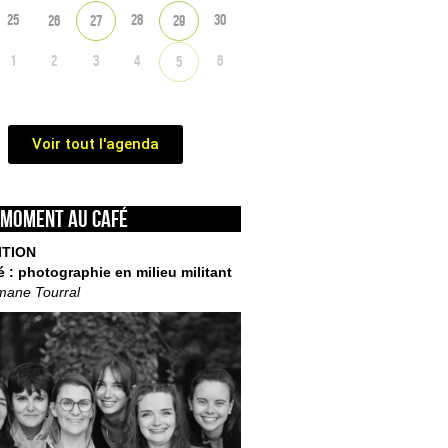
25
28
30
26
27
29
1
2
3
4
6
5
Voir tout l'agenda
 moment au café
ITION
é : photographie en milieu militant
mane Tourral