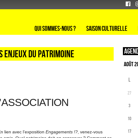
Qui sommes-nous ?
Saison culturelle
Agend
es enjeux du patrimoine
L
27
L’ASSOCIATION
3
10
17
n lien avec l’exposition
Engagements !?
, venez-vous