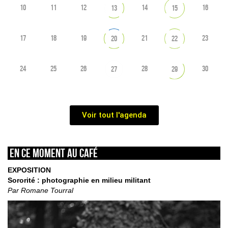
10
11
12
14
16
13
15
17
18
19
21
23
20
22
24
25
26
28
30
27
29
Voir tout l'agenda
En ce moment au café
EXPOSITION
Sororité : photographie en milieu militant
Par Romane Tourral