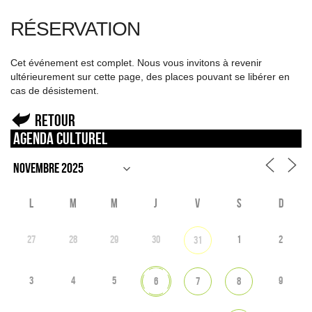
RÉSERVATION
Cet événement est complet. Nous vous invitons à revenir
ultérieurement sur cette page, des places pouvant se libérer en
cas de désistement.
Retour
Agenda culturel
L
M
M
J
V
S
D
27
28
29
30
1
2
31
3
4
5
9
6
7
8