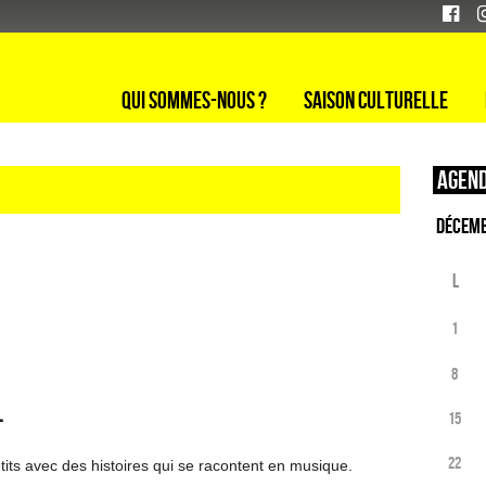
Qui sommes-nous ?
Saison culturelle
Agend
L
1
8
L
15
22
tits avec des histoires qui se racontent en musique.