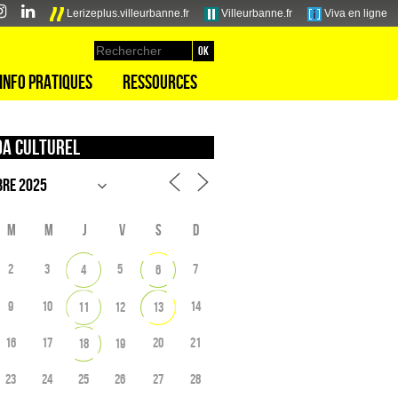
Lerizeplus.villeurbanne.fr
Villeurbanne.fr
Viva en ligne
Info pratiques
Ressources
a culturel
M
M
J
V
S
D
2
3
5
7
4
6
9
10
14
11
12
13
16
17
20
21
18
19
23
24
25
26
27
28