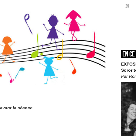
29
En ce
EXPOS
Sororit
Par Ro
 avant la séance