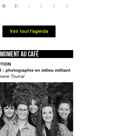
30
31
1
2
3
4
Voir tout l'agenda
 moment au café
ITION
é : photographie en milieu militant
mane Tourral