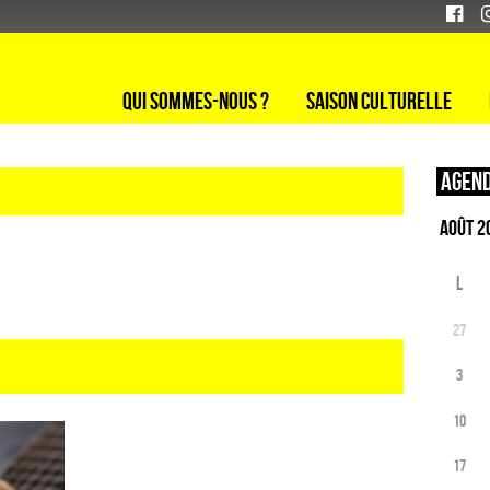
Qui sommes-nous ?
Saison culturelle
Agend
L
27
3
10
17