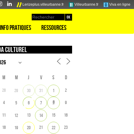
Lerizeplus.villeurbanne.fr
Villeurbanne.fr
Viva en ligne
Info pratiques
Ressources
a culturel
M
M
J
V
S
D
28
2
29
30
31
1
8
4
9
5
6
7
11
13
15
16
12
14
18
21
23
19
20
22