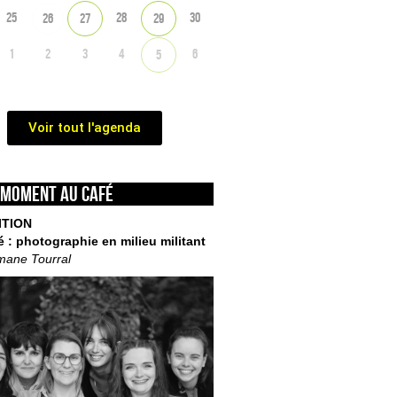
25
28
30
26
27
29
1
2
3
4
6
5
Voir tout l'agenda
 moment au café
ITION
é : photographie en milieu militant
mane Tourral