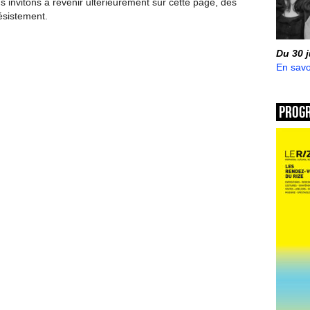
invitons à revenir ultérieurement sur cette page, des
ésistement.
Du 30 
En savo
Prog