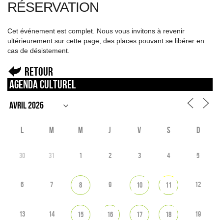
RÉSERVATION
Cet événement est complet. Nous vous invitons à revenir
ultérieurement sur cette page, des places pouvant se libérer en
cas de désistement.
Retour
Agenda culturel
L
M
M
J
V
S
D
30
31
1
2
3
4
5
6
7
9
12
8
10
11
13
14
19
15
16
17
18