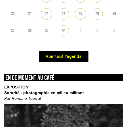
20
21
26
22
23
24
25
27
28
29
1
2
3
30
Voir tout l'agenda
En ce moment au café
EXPOSITION
Sororité : photographie en milieu militant
Par Romane Tourral