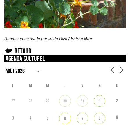
Rendez-vous sur le parvis du Rize / Entrée libre
Retour
Agenda culturel
L
M
M
J
V
S
D
27
28
2
29
30
31
1
9
3
4
5
6
7
8