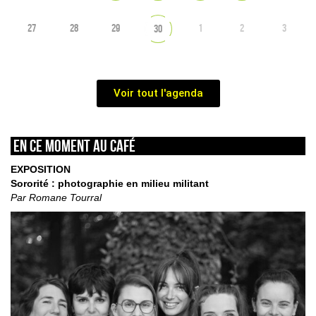
27
28
29
1
2
3
30
Voir tout l'agenda
En ce moment au café
EXPOSITION
Sororité : photographie en milieu militant
Par Romane Tourral