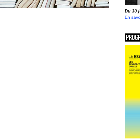
Du 30 
En savo
Prog