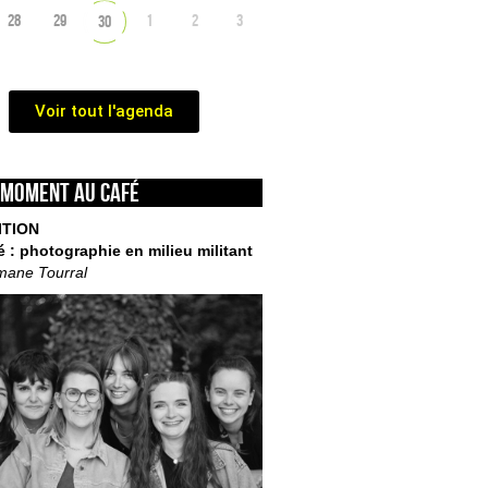
28
29
1
2
3
30
Voir tout l'agenda
 moment au café
ITION
é : photographie en milieu militant
mane Tourral