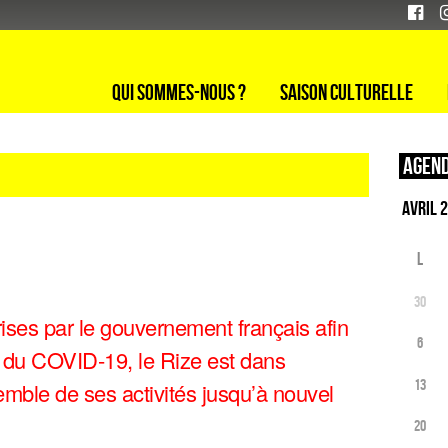
Qui sommes-nous ?
Saison culturelle
Agend
L
30
ises par le gouvernement français afin
6
n du COVID-19, le Rize est dans
13
semble de ses activités jusqu’à nouvel
20