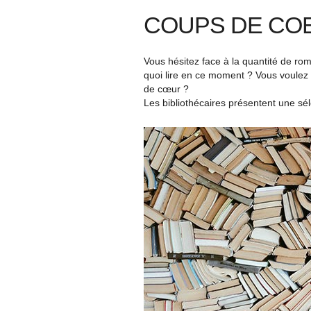
COUPS DE COE
Vous hésitez face à la quantité de r
quoi lire en ce moment ? Vous voulez 
de cœur ?
Les bibliothécaires présentent une sé