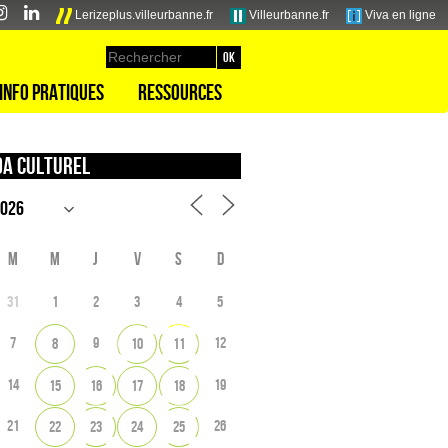
Lerizeplus.villeurbanne.fr
Villeurbanne.fr
Viva en ligne
Info pratiques
Ressources
a culturel
M
M
J
V
S
D
31
1
2
3
4
5
7
9
12
8
10
11
14
19
15
16
17
18
21
26
22
23
24
25