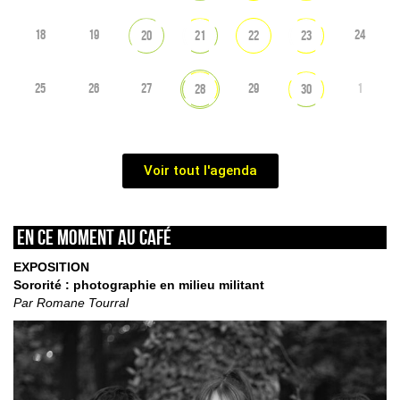
18
19
24
20
21
22
23
25
26
27
29
1
28
30
Voir tout l'agenda
En ce moment au café
EXPOSITION
Sororité : photographie en milieu militant
Par Romane Tourral