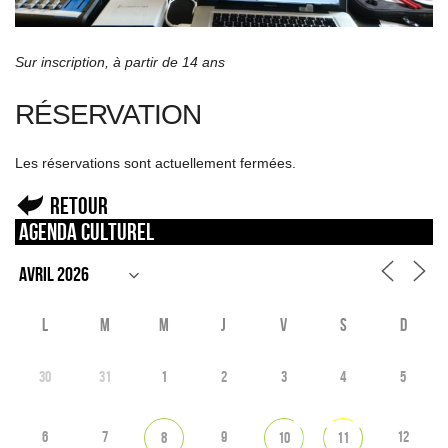
Sur inscription, à partir de 14 ans
RÉSERVATION
Les réservations sont actuellement fermées.
Retour
Agenda culturel
L
M
M
J
V
S
D
30
31
1
2
3
4
5
6
7
9
12
8
10
11