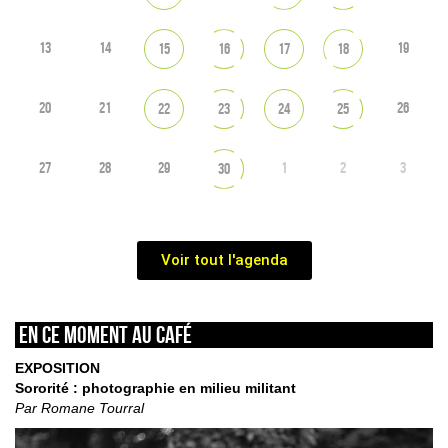
13
14
19
15
16
17
18
20
21
26
22
23
24
25
27
28
29
1
2
3
30
Voir tout l'agenda
En ce moment au café
EXPOSITION
Sororité : photographie en milieu militant
Par Romane Tourral