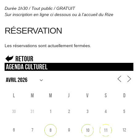
Durée 1h30 / Tout public / GRATUIT
Sur inscription en ligne ci dessous ou à l’accueil du Rize
RÉSERVATION
Les réservations sont actuellement fermées.
Retour
Agenda culturel
L
M
M
J
V
S
D
30
31
1
2
3
4
5
6
7
9
12
8
10
11