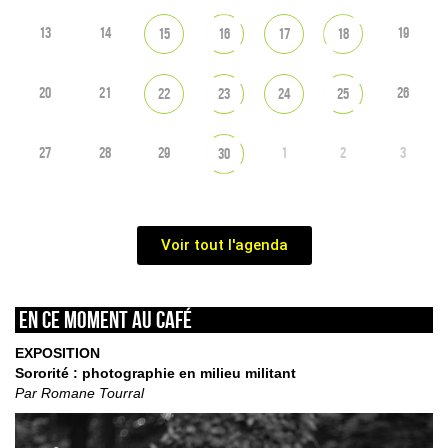
13
14
19
15
16
17
18
20
21
26
22
23
24
25
27
28
29
1
2
3
30
Voir tout l'agenda
En ce moment au café
EXPOSITION
Sororité : photographie en milieu militant
Par Romane Tourral