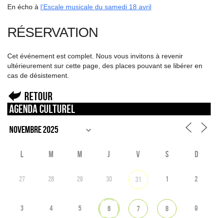
En écho à
l’Escale musicale du samedi 18 avril
RÉSERVATION
Cet événement est complet. Nous vous invitons à revenir
ultérieurement sur cette page, des places pouvant se libérer en
cas de désistement.
Retour
Agenda culturel
L
M
M
J
V
S
D
27
28
29
30
1
2
31
3
4
5
9
6
7
8