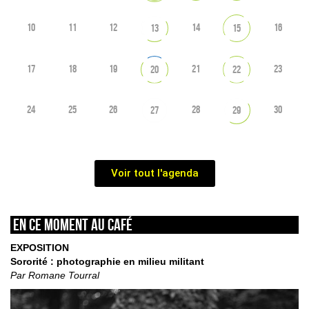
10
11
12
14
16
13
15
17
18
19
21
23
20
22
24
25
26
28
30
27
29
Voir tout l'agenda
En ce moment au café
EXPOSITION
Sororité : photographie en milieu militant
Par Romane Tourral