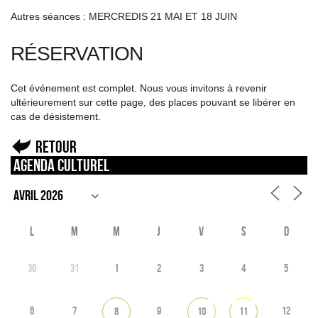
Autres séances : MERCREDIS 21 MAI ET 18 JUIN
RÉSERVATION
Cet événement est complet. Nous vous invitons à revenir
ultérieurement sur cette page, des places pouvant se libérer en
cas de désistement.
Retour
Agenda culturel
L
M
M
J
V
S
D
30
31
1
2
3
4
5
6
7
9
12
8
10
11