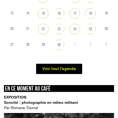
13
14
19
15
16
17
18
20
21
26
22
23
24
25
27
28
29
1
2
3
30
Voir tout l'agenda
En ce moment au café
EXPOSITION
Sororité : photographie en milieu militant
Par Romane Tourral