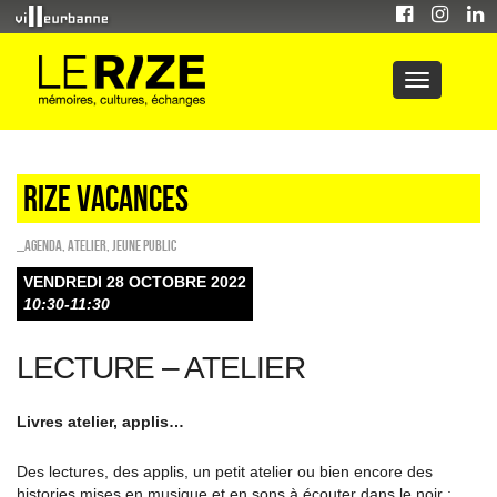
Rize Vacances
_Agenda
,
Atelier
,
Jeune public
VENDREDI 28 OCTOBRE 2022
10:30-11:30
LECTURE – ATELIER
Livres atelier, applis…
Des lectures, des applis, un petit atelier ou bien encore des
histories mises en musique et en sons à écouter dans le noir :