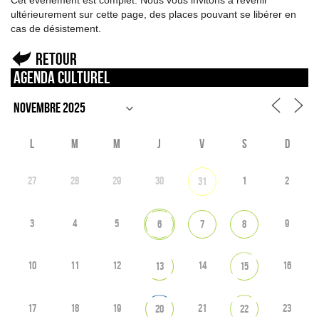
Cet événement est complet. Nous vous invitons à revenir
ultérieurement sur cette page, des places pouvant se libérer en
cas de désistement.
Retour
Agenda culturel
L
M
M
J
V
S
D
27
28
29
30
1
2
31
3
4
5
9
6
7
8
10
11
12
14
16
13
15
17
18
19
21
23
20
22