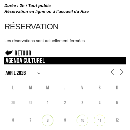
Durée : 2h / Tout public
Réservation en ligne ou à l’accueil du Rize
RÉSERVATION
Les réservations sont actuellement fermées.
Retour
Agenda culturel
L
M
M
J
V
S
D
30
31
1
2
3
4
5
6
7
9
12
8
10
11