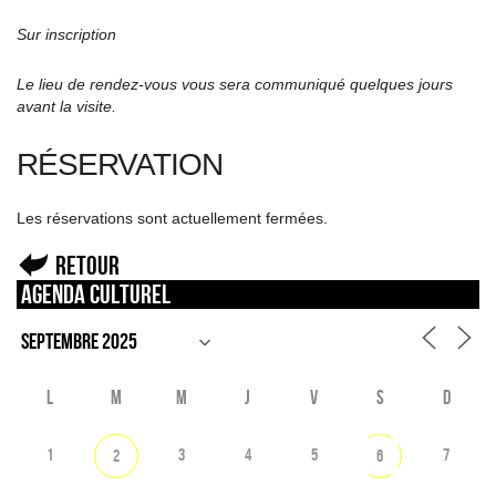
Sur inscription
Le lieu de rendez-vous vous sera communiqué quelques jours
avant la visite.
RÉSERVATION
Les réservations sont actuellement fermées.
Retour
Agenda culturel
L
M
M
J
V
S
D
1
3
4
5
7
2
6