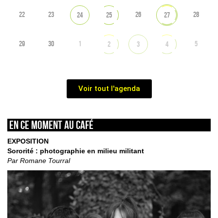
22
23
26
28
24
25
27
29
30
1
5
2
3
4
Voir tout l'agenda
En ce moment au café
EXPOSITION
Sororité : photographie en milieu militant
Par Romane Tourral