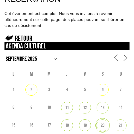
Cet événement est complet. Nous vous invitons à revenir
ultérieurement sur cette page, des places pouvant se libérer en
cas de désistement.
Retour
Agenda culturel
L
M
M
J
V
S
D
1
3
4
5
7
2
6
8
9
10
14
11
12
13
15
16
17
18
19
20
21