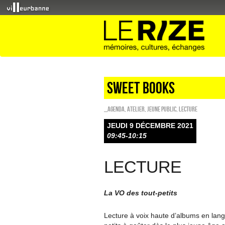
Sweet Books
_Agenda
,
Atelier
,
Jeune public
,
Lecture
JEUDI 9 DÉCEMBRE 2021
09:45-10:15
LECTURE
La VO des tout-petits
Lecture à voix haute d’albums en langu