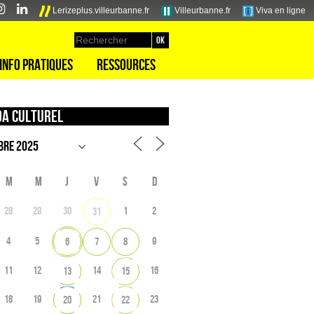
Lerizeplus.villeurbanne.fr
Villeurbanne.fr
Viva en ligne
Info pratiques
Ressources
a culturel
M
M
J
V
S
D
28
29
30
1
2
31
4
5
9
6
7
8
11
12
14
16
13
15
18
19
21
23
20
22