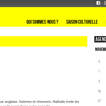
Qui sommes-nous ?
Saison culturelle
Agend
L
27
3
10
17
e anglaise, histoires et chansons, Nathalie invite les