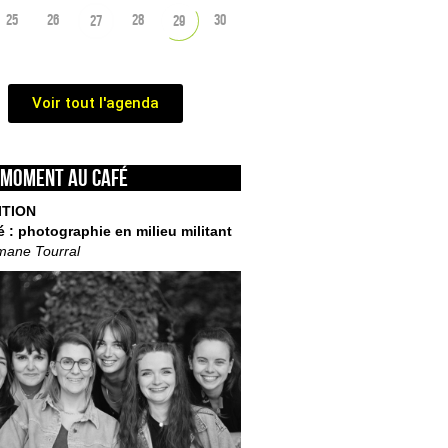
25
26
28
30
27
29
Voir tout l'agenda
 moment au café
ITION
é : photographie en milieu militant
mane Tourral