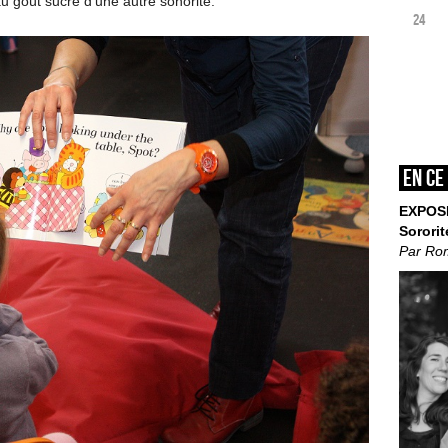
au goût sucré d’une autre sonorité.
24
En ce
EXPOS
Sororit
Par Ro