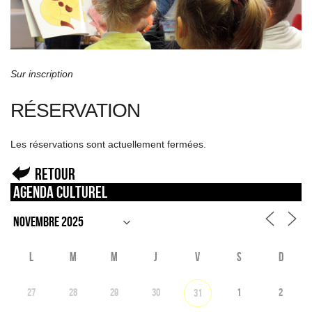
Sur inscription
RÉSERVATION
Les réservations sont actuellement fermées.
Retour
Agenda culturel
L
M
M
J
V
S
D
27
28
29
30
1
2
31