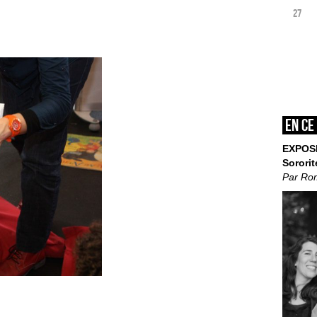
27
En ce
EXPOS
Sororit
Par Ro