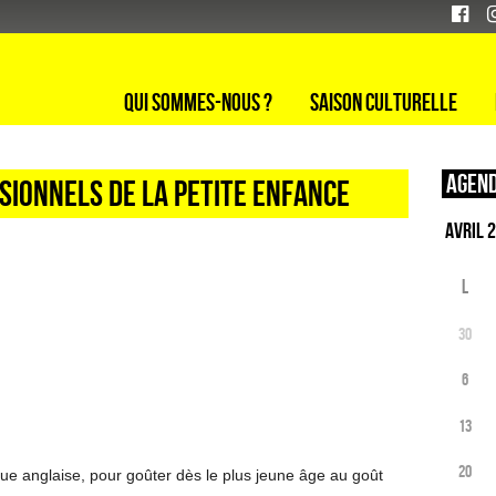
Qui sommes-nous ?
Saison culturelle
Agend
sionnels de la petite enfance
L
30
6
13
20
ue anglaise, pour goûter dès le plus jeune âge au goût