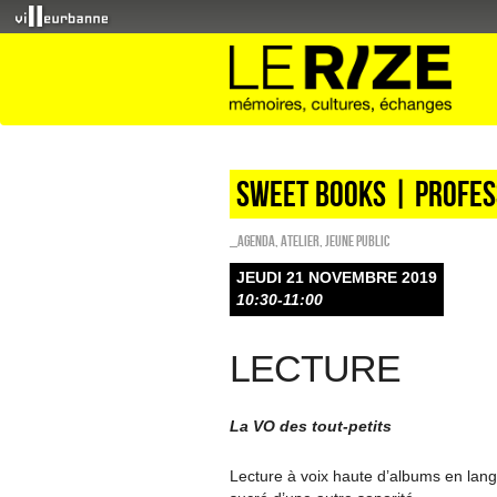
Sweet Books | profes
_Agenda
,
Atelier
,
Jeune public
JEUDI 21 NOVEMBRE 2019
10:30-11:00
LECTURE
La VO des tout-petits
Lecture à voix haute d’albums en lang