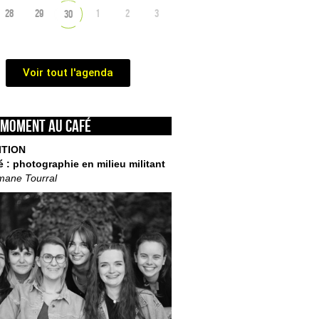
28
29
1
2
3
30
Voir tout l'agenda
 moment au café
ITION
é : photographie en milieu militant
mane Tourral