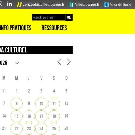
Lerizeplus.villeurbanne.fr
Villeurbanne.fr
Viva en ligne
Info pratiques
Ressources
a culturel
M
M
J
V
S
D
31
1
2
3
4
5
7
9
12
8
10
11
14
19
15
16
17
18
21
26
22
23
24
25