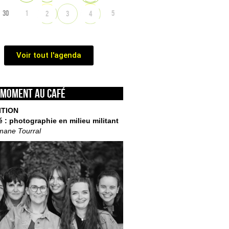
30
1
5
2
3
4
Voir tout l'agenda
 moment au café
ITION
é : photographie en milieu militant
mane Tourral