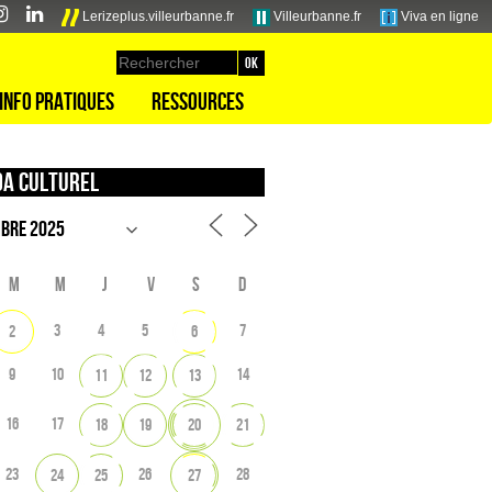
Lerizeplus.villeurbanne.fr
Villeurbanne.fr
Viva en ligne
Info pratiques
Ressources
a culturel
M
M
J
V
S
D
3
4
5
7
2
6
9
10
14
11
12
13
16
17
18
19
20
21
23
26
28
24
25
27