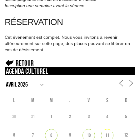
Inscription une semaine avant la séance
RÉSERVATION
Cet événement est complet. Nous vous invitons à revenir
ultérieurement sur cette page, des places pouvant se libérer en
cas de désistement.
Retour
Agenda culturel
L
M
M
J
V
S
D
30
31
1
2
3
4
5
6
7
9
12
8
10
11