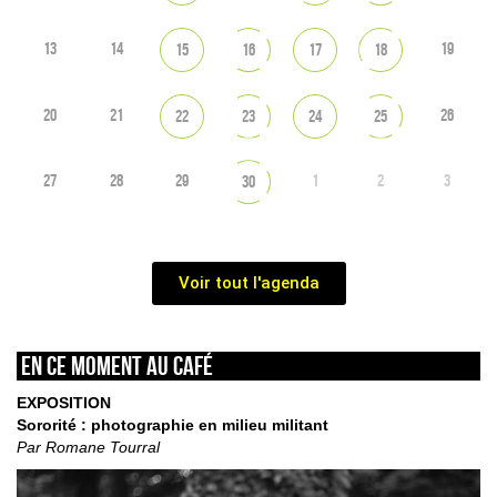
13
14
19
15
16
17
18
20
21
26
22
23
24
25
27
28
29
1
2
3
30
Voir tout l'agenda
En ce moment au café
EXPOSITION
Sororité : photographie en milieu militant
Par Romane Tourral