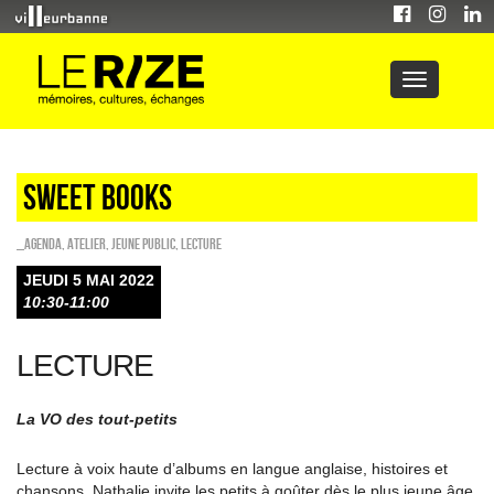
Sweet Books
_Agenda
,
Atelier
,
Jeune public
,
Lecture
JEUDI 5 MAI 2022
10:30-11:00
LECTURE
La VO des tout-petits
Lecture à voix haute d’albums en langue anglaise, histoires et
chansons, Nathalie invite les petits à goûter dès le plus jeune âge