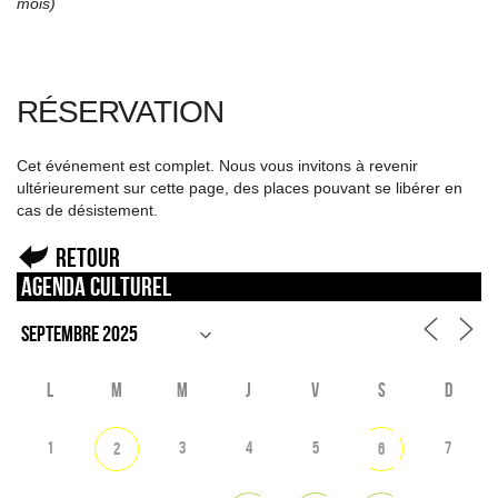
mois)
RÉSERVATION
Cet événement est complet. Nous vous invitons à revenir
ultérieurement sur cette page, des places pouvant se libérer en
cas de désistement.
Retour
Agenda culturel
L
M
M
J
V
S
D
1
3
4
5
7
2
6