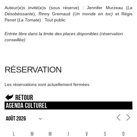
Auteur(e)s invité(e)s (sous réserve) : Jennifer Murzeau (
La
Désobéissante
), Rinny Gremaud (
Un monde en toc)
et Régis
Penet (
La Tomate
). Tout public
Entrée libre dans la limite des places disponibles (réservation
conseillée)
RÉSERVATION
Les réservations sont actuellement fermées.
Retour
Agenda culturel
L
M
M
J
V
S
D