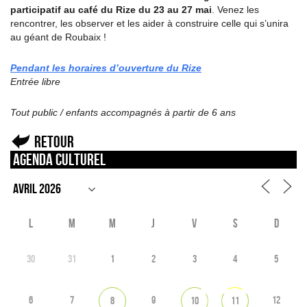
participatif au café du Rize du 23 au 27 mai
. Venez les
rencontrer, les observer et les aider à construire celle qui s’unira
au géant de Roubaix !
Pendant les horaires d’ouverture du Rize
Entrée libre
Tout public / enfants accompagnés à partir de 6 ans
Retour
Agenda culturel
L
M
M
J
V
S
D
30
31
1
2
3
4
5
6
7
9
12
8
10
11