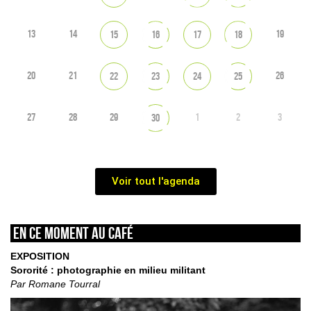
13
14
19
15
16
17
18
20
21
26
22
23
24
25
27
28
29
1
2
3
30
Voir tout l'agenda
En ce moment au café
EXPOSITION
Sororité : photographie en milieu militant
Par Romane Tourral