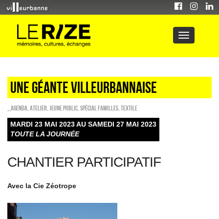
UNE GÉANTE VILLEURBANNAISE
_Agenda
,
Atelier
,
Jeune public
,
Spécial familles
,
Textile
MARDI 23 MAI 2023 AU SAMEDI 27 MAI 2023
TOUTE LA JOURNÉE
CHANTIER PARTICIPATIF
Avec la Cie Zéotrope