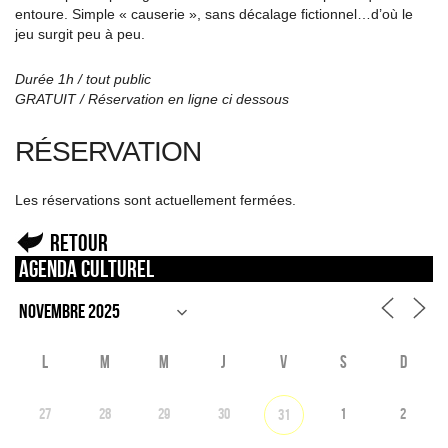
entoure. Simple « causerie », sans décalage fictionnel…d’où le
jeu surgit peu à peu.
Durée 1h / tout public
GRATUIT / Réservation en ligne ci dessous
RÉSERVATION
Les réservations sont actuellement fermées.
Retour
Agenda culturel
L
M
M
J
V
S
D
27
28
29
30
1
2
31