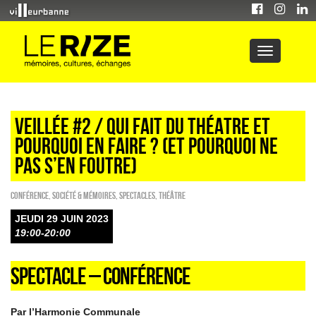
VEILLéE #2 / QUI FAIT DU THéATRE ET
POURQUOI EN FAIRE ? (ET POURQUOI NE
PAS S’EN FOUTRE)
Conférence
,
Société & Mémoires
,
SPECTACLES
,
Théâtre
JEUDI 29 JUIN 2023
19:00-20:00
SPECTACLE – CONFÉRENCE
Par l’Harmonie Communale