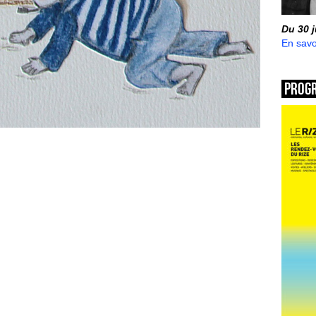
Du 30 
En savo
Prog