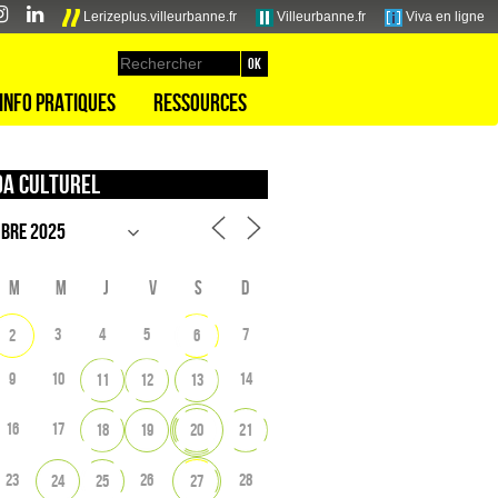
Lerizeplus.villeurbanne.fr
Villeurbanne.fr
Viva en ligne
Info pratiques
Ressources
a culturel
M
M
J
V
S
D
3
4
5
7
2
6
9
10
14
11
12
13
16
17
18
19
20
21
23
26
28
24
25
27