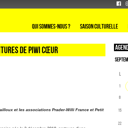
Qui sommes-nous ?
Saison culturelle
Agend
NTURES DE PIWI CŒUR
L
1
8
illoux et les associations Prader-Willi France et Petit
15
22