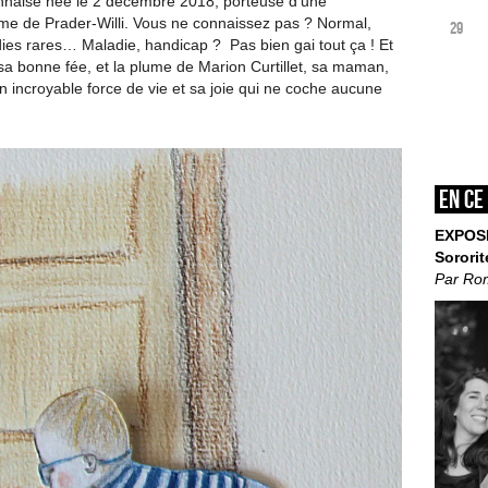
rbannaise née le 2 décembre 2018, porteuse d’une
ome de Prader-Willi. Vous ne connaissez pas ? Normal,
29
ies rares… Maladie, handicap ? Pas bien gai tout ça ! Et
sa bonne fée, et la plume de Marion Curtillet, sa maman,
on incroyable force de vie et sa joie qui ne coche aucune
En ce
EXPOS
Sororit
Par Ro