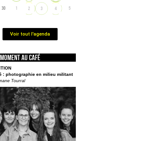
30
1
5
2
3
4
Voir tout l'agenda
 moment au café
ITION
é : photographie en milieu militant
mane Tourral